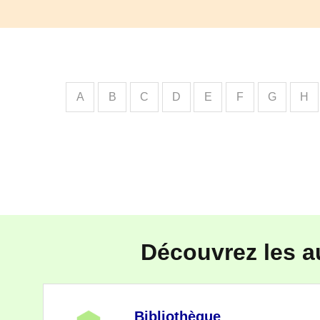
A
B
C
D
E
F
G
H
Découvrez les a
Bibliothèque