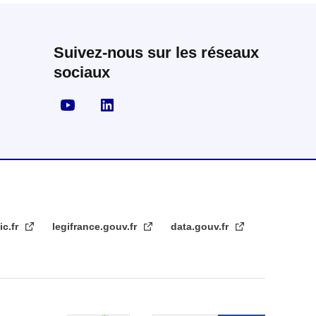
Suivez-nous sur les réseaux
sociaux
Visiter la page YouTube
Visiter la page LinkedIn
ic.fr
legifrance.gouv.fr
data.gouv.fr