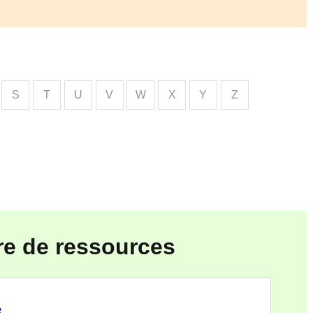
S
T
U
V
W
X
Y
Z
re de ressources
e