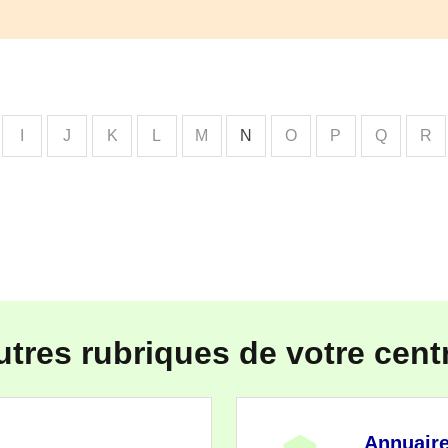
I
J
K
L
M
N
O
P
Q
R
utres rubriques de votre cent
Annuair