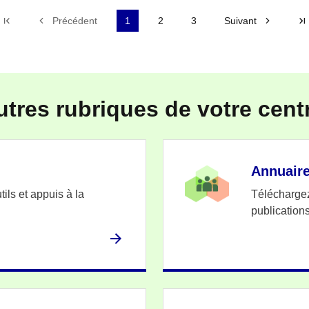
Première page
Précédent
1
2
3
Suivant
utres rubriques de votre cent
Annuair
ils et appuis à la
Téléchargez
publicatio