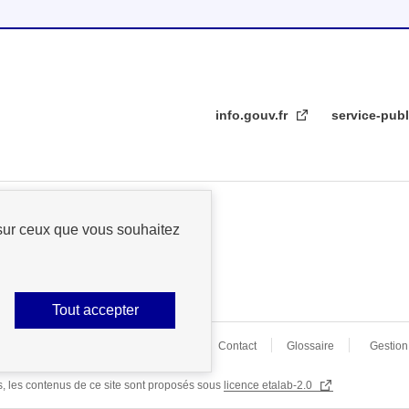
info.gouv.fr
service-publ
 sur ceux que vous souhaitez
Tout accepter
nnées personnelles
Plan du site
Contact
Glossaire
Gestion
rs, les contenus de ce site sont proposés sous
licence etalab-2.0