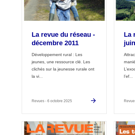
La revue du réseau -
La 
décembre 2011
jui
Développement rural : Les
Attrac
jeunes, une ressource clé. Les
manièr
clichés sur la jeunesse rurale ont
L’exo
la vi...
l’ef...
Revues - 6 octobre 2025
Revues