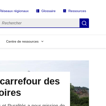
Réseaux régionaux
Glossaire
Ressources
echercher
Recherch
Centre de ressources
carrefour des
toires
 et Ruralités a pour mission de