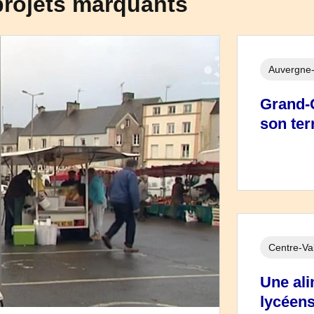
projets marquants
Auvergne
Grand-C
son terr
Centre-Val
Une ali
lycéens