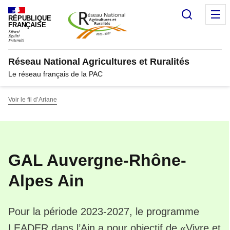
Panneau de gestion des cookies
Recherc
M
RÉPUBLIQUE
FRANÇAISE
Réseau National Agricultures et Ruralités
Le réseau français de la PAC
Voir le fil d’Ariane
GAL Auvergne-Rhône-
Alpes Ain
Pour la période 2023-2027, le programme
LEADER dans l’Ain a pour objectif de «Vivre et