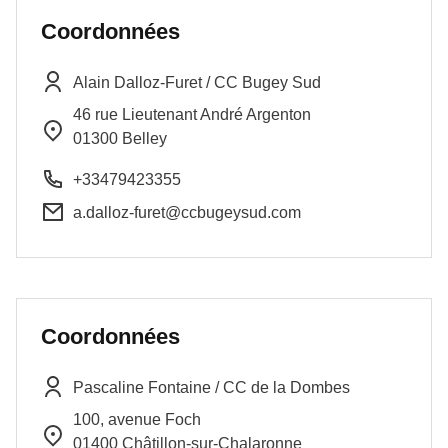
Coordonnées
Alain
Dalloz-Furet
/
CC Bugey Sud
46 rue Lieutenant André Argenton
01300
Belley
+33479423355
a.dalloz-furet@ccbugeysud.com
Coordonnées
Pascaline
Fontaine
/
CC de la Dombes
100, avenue Foch
01400
Châtillon-sur-Chalaronne