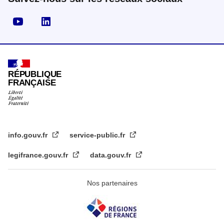
Visiter la page YouTube
Visiter la page LinkedIn
RÉPUBLIQUE
FRANÇAISE
info.gouv.fr
service-public.fr
legifrance.gouv.fr
data.gouv.fr
Nos partenaires