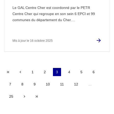
Le GAL Centre Cher est coordonné par le PETR
Centre Cher qui regroupe en son sein 6 EPCI et 99
communes du département du Cher....
Mis à jour le 16 octobre 2025
|<
Précédent
1
2
3
4
5
6
7
8
9
10
11
12
…
25
Suivant
>|