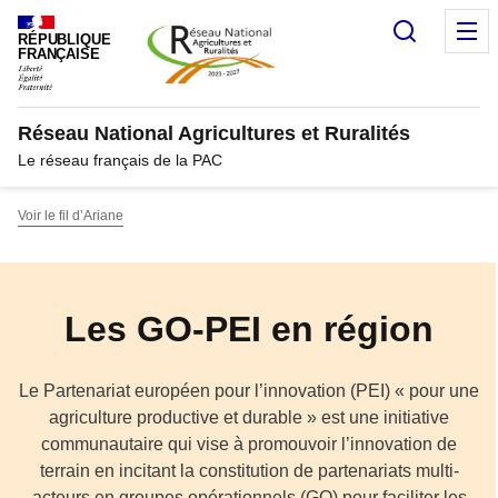
Panneau de gestion des cookies
Recherc
M
RÉPUBLIQUE
FRANÇAISE
Réseau National Agricultures et Ruralités
Le réseau français de la PAC
Voir le fil d’Ariane
Les GO-PEI en région
Le Partenariat européen pour l’innovation (PEI) « pour une
agriculture productive et durable » est une initiative
communautaire qui vise à promouvoir l’innovation de
terrain en incitant la constitution de partenariats multi-
acteurs en groupes opérationnels (GO) pour faciliter les