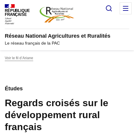
Panneau de gestion des cookies
Recherc
M
RÉPUBLIQUE
FRANÇAISE
Réseau National Agricultures et Ruralités
Le réseau français de la PAC
Voir le fil d’Ariane
Études
Regards croisés sur le
développement rural
français